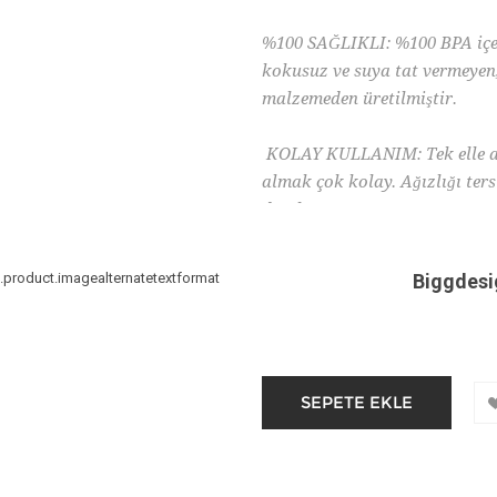
%100 SAĞLIKLI: %100 BPA içer
kokusuz ve suya tat vermeyen,
malzemeden üretilmiştir.
KOLAY KULLANIM: Tek elle açı
almak çok kolay. Ağızlığı ters
damlama yapmaz.
Biggdesi