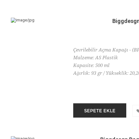
Biggdesgn
Çevrilebilir Açma Kapağı - (B
Malzeme: AS Plastik
Kapasite: 500 ml
Ağırlık: 93 gr / Yükseklik: 20,