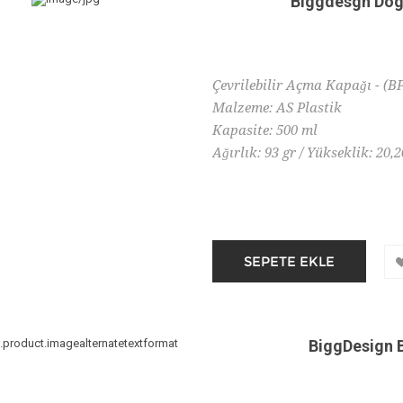
Biggdesgn Dog
Çevrilebilir Açma Kapağı - (B
Malzeme: AS Plastik
Kapasite: 500 ml
Ağırlık: 93 gr / Yükseklik: 20,
BiggDesign B