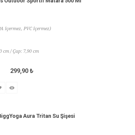
s Outdoor Sportif Matara 500 Ml
PA İçermez, PVC İçermez)
20 cm / Çap: 7,90 cm
299,90 ₺
iggYoga Aura Tritan Su Şişesi