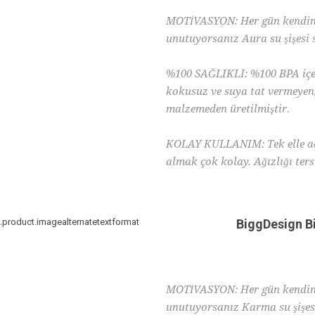
MOTİVASYON: Her gün kendiniz
unutuyorsanız Aura su şişesi
%100 SAĞLIKLI: %100 BPA içer
kokusuz ve suya tat vermeyen,
malzemeden üretilmiştir.
KOLAY KULLANIM: Tek elle açı
almak çok kolay. Ağızlığı ters
damlama yapmaz.
BiggDesign B
MOTİVASYON: Her gün kendiniz
unutuyorsanız Karma su şişes