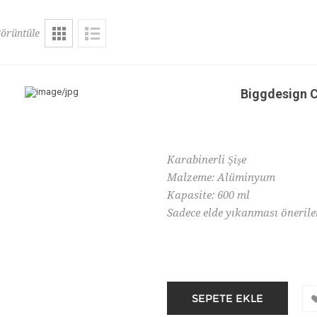
örüntüle
Biggdesign 
Karabinerli Şişe
Malzeme: Alüminyum
Kapasite: 600 ml
Sadece elde yıkanması önerile