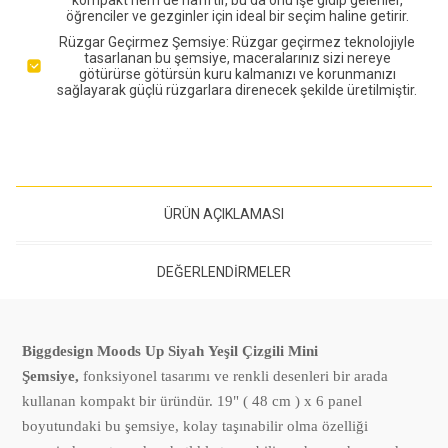
öğrenciler ve gezginler için ideal bir seçim haline getirir.
Rüzgar Geçirmez Şemsiye: Rüzgar geçirmez teknolojiyle
tasarlanan bu şemsiye, maceralarınız sizi nereye
götürürse götürsün kuru kalmanızı ve korunmanızı
sağlayarak güçlü rüzgarlara direnecek şekilde üretilmiştir.
ÜRÜN AÇIKLAMASI
DEĞERLENDIRMELER
Biggdesign Moods Up Siyah Yeşil Çizgili Mini
Şemsiye,
fonksiyonel tasarımı ve renkli desenleri bir arada
kullanan kompakt bir üründür. 19" ( 48 cm ) x 6 panel
boyutundaki bu şemsiye, kolay taşınabilir olma özelliği