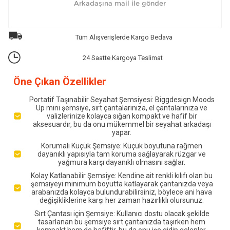
Tüm Alışverişlerde Kargo Bedava
24 Saatte Kargoya Teslimat
Öne Çıkan Özellikler
Portatif Taşınabilir Seyahat Şemsiyesi: Biggdesign Moods
Up mini şemsiye, sırt çantalarınıza, el çantalarınıza ve
valizlerinize kolayca sığan kompakt ve hafif bir
aksesuardır, bu da onu mükemmel bir seyahat arkadaşı
yapar.
Korumalı Küçük Şemsiye: Küçük boyutuna rağmen
dayanıklı yapısıyla tam koruma sağlayarak rüzgar ve
yağmura karşı dayanıklı olmasını sağlar.
Kolay Katlanabilir Şemsiye: Kendine ait renkli kılıfı olan bu
şemsiyeyi minimum boyutta katlayarak çantanızda veya
arabanızda kolayca bulundurabilirsiniz, böylece ani hava
değişikliklerine karşı her zaman hazırlıklı olursunuz.
Sırt Çantası için Şemsiye: Kullanıcı dostu olacak şekilde
tasarlanan bu şemsiye sırt çantanızda taşırken hem
kompakt hem de hafiftir, bu da onu işe gidip gelenler,