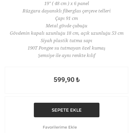
19" ( 48 cm ) x 6 panel
Rüzgara dayanıklı fiberglas çerçeve telleri
Çapı 91 cm
Metal gövde çubuğu
Gövdenin kapalı uzunluğu 18 cm, açık uzunluğu 53 cm
Siyah plastik tutma sapı
190T Pongee su tutmayan özel kumaş
Şemsiye ile aynı renkte kılıf
599,90 ₺