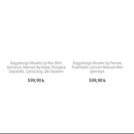
Biggdesign Moods Up Mor Mini
Biggdesign Moods Up Pembe
Şemsiye, Manuel Aç-Kapa, Rüzgara
Puantiyeli Lacivert Manuel Mini
Dayanıklı, Çanta Boy, Şık Tasarım
Şemsiye
599,90 ₺
599,90 ₺