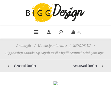
(0)
Anasayfa
/
Koleksiyonlarımız
/
MOODS UP
/
Biggdesign Moods Up Siyah Yeşil Çizgili Manuel Mini Şemsiye
ÖNCEKI ÜRÜN
SONRAKI ÜRÜN