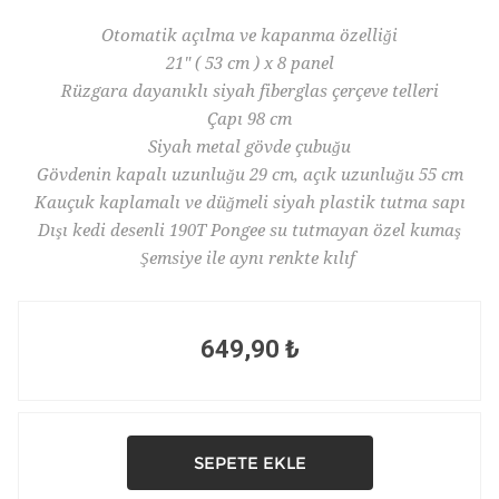
Otomatik açılma ve kapanma özelliği
21" ( 53 cm ) x 8 panel
Rüzgara dayanıklı siyah fiberglas çerçeve telleri
Çapı 98 cm
Siyah metal gövde çubuğu
Gövdenin kapalı uzunluğu 29 cm, açık uzunluğu 55 cm
Kauçuk kaplamalı ve düğmeli siyah plastik tutma sapı
Dışı kedi desenli 190T Pongee su tutmayan özel kumaş
Şemsiye ile aynı renkte kılıf
649,90 ₺