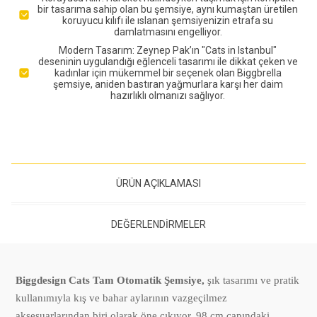
bir tasarıma sahip olan bu şemsiye, aynı kumaştan üretilen
koruyucu kılıfı ile ıslanan şemsiyenizin etrafa su
damlatmasını engelliyor.
Modern Tasarım: Zeynep Pak’ın "Cats in Istanbul"
deseninin uygulandığı eğlenceli tasarımı ile dikkat çeken ve
kadınlar için mükemmel bir seçenek olan Biggbrella
şemsiye, aniden bastıran yağmurlara karşı her daim
hazırlıklı olmanızı sağlıyor.
ÜRÜN AÇIKLAMASI
DEĞERLENDIRMELER
Biggdesign Cats Tam Otomatik Şemsiye,
şık tasarımı ve pratik
kullanımıyla kış ve bahar aylarının vazgeçilmez
aksesuarlarından biri olarak öne çıkıyor. 98 cm çapındaki