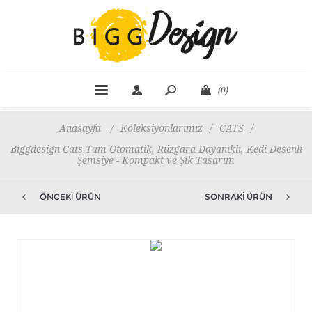
(0)
Anasayfa
/
Koleksiyonlarımız
/
CATS
/
Biggdesign Cats Tam Otomatik, Rüzgara Dayanıklı, Kedi Desenli
Şemsiye - Kompakt ve Şık Tasarım
ÖNCEKI ÜRÜN
SONRAKI ÜRÜN