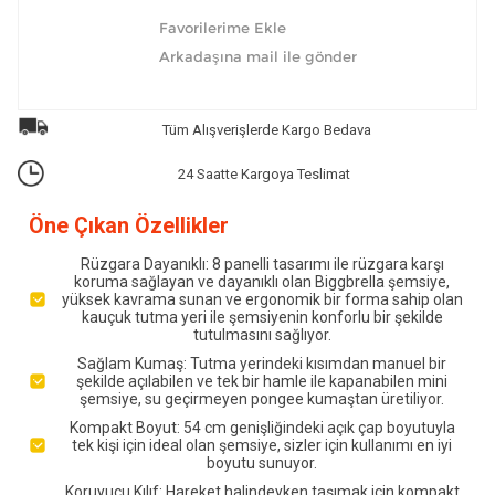
Tüm Alışverişlerde Kargo Bedava
24 Saatte Kargoya Teslimat
Öne Çıkan Özellikler
Rüzgara Dayanıklı: 8 panelli tasarımı ile rüzgara karşı
koruma sağlayan ve dayanıklı olan Biggbrella şemsiye,
yüksek kavrama sunan ve ergonomik bir forma sahip olan
kauçuk tutma yeri ile şemsiyenin konforlu bir şekilde
tutulmasını sağlıyor.
Sağlam Kumaş: Tutma yerindeki kısımdan manuel bir
şekilde açılabilen ve tek bir hamle ile kapanabilen mini
şemsiye, su geçirmeyen pongee kumaştan üretiliyor.
Kompakt Boyut: 54 cm genişliğindeki açık çap boyutuyla
tek kişi için ideal olan şemsiye, sizler için kullanımı en iyi
boyutu sunuyor.
Koruyucu Kılıf: Hareket halindeyken taşımak için kompakt