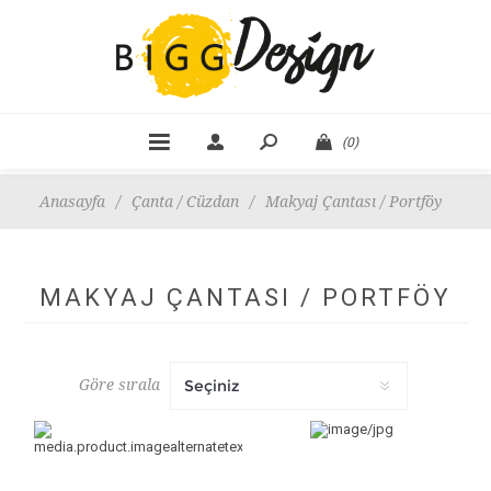
(0)
Anasayfa
/
Çanta / Cüzdan
/
Makyaj Çantası / Portföy
MAKYAJ ÇANTASI / PORTFÖY
Göre sırala