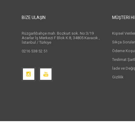
BIZE ULAŞIN
MÜŞTERI H
Rüzgarlıbahçe mah. Bozkurt sok. No:3/19
Kişisel Veril
Acarlar İş Merkezi F Blok K:8, 34805 Kavacık ,
Sıkça Sorula
İstanbul / Türkiye
Ödeme Koşull
0216 538 52 51
Teslimat Şartl
İade ve Deği
Gizlilik