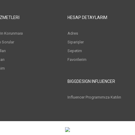
IZMETLERI
HESAP DETAYLARIM
erin Korunması
Adres
n Sorular
Siparişler
arı
Sepetim
arı
Favorilerim
şim
BIGGDESIGN INFLUENCER
Influencer Programımıza Katılın