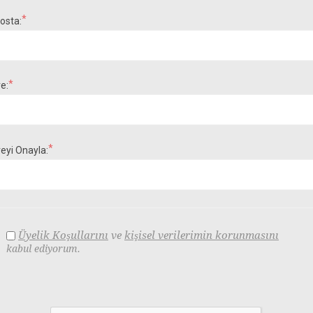
*
osta:
*
re:
*
reyi Onayla:
ve
Üyelik Koşullarını
kişisel verilerimin korunmasını
kabul ediyorum.