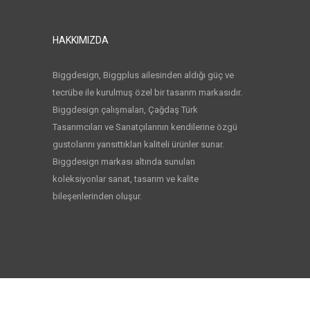
HAKKIMIZDA
Biggdesign, Biggplus ailesinden aldığı güç ve
tecrübe ile kurulmuş özel bir tasarım markasıdır.
Biggdesign çalışmaları, Çağdaş Türk
Tasarımcıları ve Sanatçılarının kendilerine özgü
gustolarını yansıttıkları kaliteli ürünler sunar.
Biggdesign markası altında sunulan
koleksiyonlar sanat, tasarım ve kalite
bileşenlerinden oluşur.