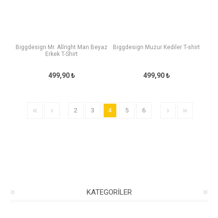
Biggdesign Mr. Allright Man Beyaz
Biggdesign Muzur Kediler T-shirt
Erkek T-Shirt
499,90 ₺
499,90 ₺
2
3
4
5
6
KATEGORILER