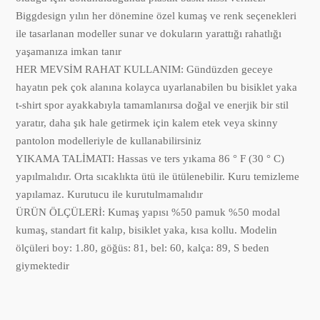
Biggdesign yılın her dönemine özel kumaş ve renk seçenekleri
ile tasarlanan modeller sunar ve dokuların yarattığı rahatlığı
yaşamanıza imkan tanır
HER MEVSİM RAHAT KULLANIM: Gündüzden geceye
hayatın pek çok alanına kolayca uyarlanabilen bu bisiklet yaka
t-shirt spor ayakkabıyla tamamlanırsa doğal ve enerjik bir stil
yaratır, daha şık hale getirmek için kalem etek veya skinny
pantolon modelleriyle de kullanabilirsiniz
YIKAMA TALİMATI: Hassas ve ters yıkama 86 ° F (30 ° C)
yapılmalıdır. Orta sıcaklıkta ütü ile ütülenebilir. Kuru temizleme
yapılamaz. Kurutucu ile kurutulmamalıdır
ÜRÜN ÖLÇÜLERİ: Kumaş yapısı %50 pamuk %50 modal
kumaş, standart fit kalıp, bisiklet yaka, kısa kollu. Modelin
ölçüleri boy: 1.80, göğüs: 81, bel: 60, kalça: 89, S beden
giymektedir