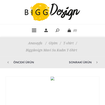
(0)
Anasayfa
/
Giyim
/
T-shirt
/
Biggdesign Mavi Su Kadın T-Shirt
ÖNCEKI ÜRÜN
SONRAKI ÜRÜN