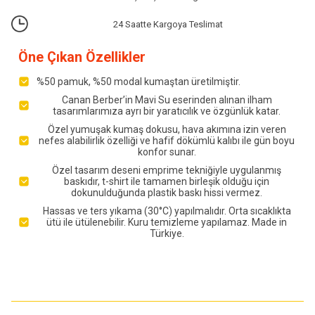
24 Saatte Kargoya Teslimat
Öne Çıkan Özellikler
%50 pamuk, %50 modal kumaştan üretilmiştir.
Canan Berber’in Mavi Su eserinden alınan ilham
tasarımlarımıza ayrı bir yaratıcılık ve özgünlük katar.
Özel yumuşak kumaş dokusu, hava akımına izin veren
nefes alabilirlik özelliği ve hafif dökümlü kalıbı ile gün boyu
konfor sunar.
Özel tasarım deseni emprime tekniğiyle uygulanmış
baskıdır, t-shirt ile tamamen birleşik olduğu için
dokunulduğunda plastik baskı hissi vermez.
Hassas ve ters yıkama (30°C) yapılmalıdır. Orta sıcaklıkta
ütü ile ütülenebilir. Kuru temizleme yapılamaz. Made in
Türkiye.