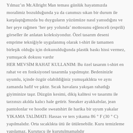
Yılmaz’ın Mr.Allright Man teması günlük hayatımızda
moralimiz bozulduğunda ya da canımızı sıkan bir durum ile
karşılaştığımızda bu duyguların yüzümüze nasıl yansıdığını ve
her şeye rağmen ‘her şey yolunda’ mottosunu eğlenceli (esprili)
görseller ile anlatan koleksiyondur. Özel tasarım deseni
emprime tekniğiyle uygulanmış olarak t-shirt ile tamamen
birleşik olduğu için dokunulduğunda plastik baskı hissi vermez,
yumuşacık dokusu vardır
HER MEVSİM RAHAT KULLANIM: Bu özel tasarım t-shirt en
rahat ve en fonksiyonel tasarımla yapılmıştır. Bedeninizle
uyumlu, içinde özgür olabildiğiniz yumuşaklıkta ve aynı
zamanda hafif ve şıktır. Sıcak havalara yakışan rahatlığı
giyiminize taşır. Düzgün kesimi, dikiş kalitesi ve tasarımı ile
tarzınızı akılda kalıcı hale getirir. Sneaker ayakkabılar, jean
pantolonlar ve hoodie sweatshirt ile harika bir uyum yakalar
YIKAMA TALİMATI: Hassas ve ters yıkama 86 ° F (30 ° C)
yapılmalıdır. Orta sıcaklıkta ütü ile ütülenebilir. Kuru temizleme
yapılamaz. Kurutucu ile kurutulmamalıdır