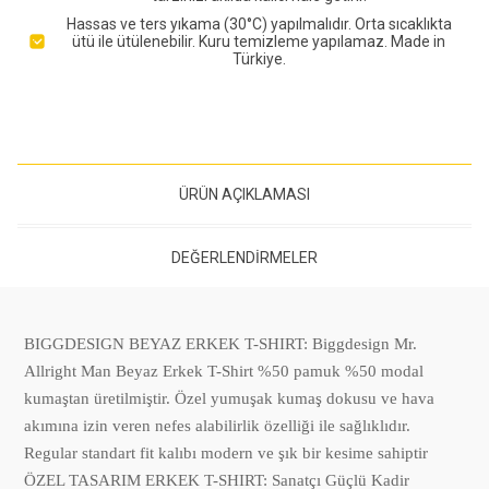
Hassas ve ters yıkama (30°C) yapılmalıdır. Orta sıcaklıkta
ütü ile ütülenebilir. Kuru temizleme yapılamaz. Made in
Türkiye.
ÜRÜN AÇIKLAMASI
DEĞERLENDIRMELER
BIGGDESIGN BEYAZ ERKEK T-SHIRT: Biggdesign Mr.
Allright Man Beyaz Erkek T-Shirt %50 pamuk %50 modal
kumaştan üretilmiştir. Özel yumuşak kumaş dokusu ve hava
akımına izin veren nefes alabilirlik özelliği ile sağlıklıdır.
Regular standart fit kalıbı modern ve şık bir kesime sahiptir
ÖZEL TASARIM ERKEK T-SHIRT: Sanatçı Güçlü Kadir