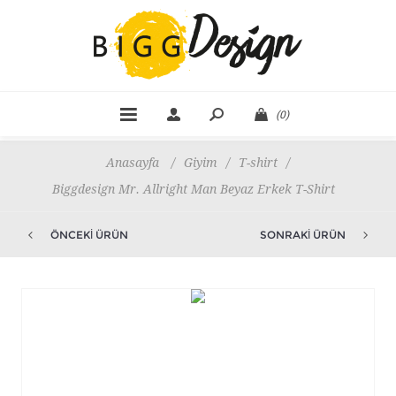
(0)
Anasayfa
/
Giyim
/
T-shirt
/
Biggdesign Mr. Allright Man Beyaz Erkek T-Shirt
ÖNCEKI ÜRÜN
SONRAKI ÜRÜN