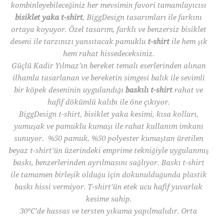
kombinleyebileceğiniz her mevsimin favori tamamlayıcısı
bisiklet yaka
t-shirt
, BiggDesign tasarımları ile farkını
ortaya koyuyor. Özel tasarım, farklı ve benzersiz bisiklet
deseni ile tarzınızı yansıtacak pamuklu
t-shirt
ile hem şık
hem rahat hissedeceksiniz.
Güçlü Kadir Yılmaz’ın bereket temalı eserlerinden alınan
ilhamla tasarlanan ve bereketin simgesi balık ile sevimli
bir köpek deseninin uygulandığı
baskılı
t-shirt
rahat ve
hafif dökümlü kalıbı ile öne çıkıyor.
BiggDesign t-shirt, bisiklet yaka kesimi, kısa kolları,
yumuşak ve pamuklu kumaşı ile rahat kullanım imkanı
sunuyor. %50 pamuk, %50 polyester kumaştan üretilen
beyaz t-shirt’ün üzerindeki emprime tekniğiyle uygulanmış
baskı, benzerlerinden ayrılmasını sağlıyor. Baskı t-shirt
ile tamamen birleşik olduğu için dokunulduğunda plastik
baskı hissi vermiyor. T-shirt’ün etek ucu hafif yuvarlak
kesime sahip.
30°C’de hassas ve tersten yıkama yapılmalıdır. Orta