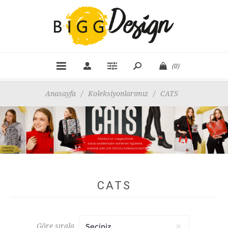
(0)
Anasayfa
/
Koleksiyonlarımız
/
CATS
CATS
Göre sırala