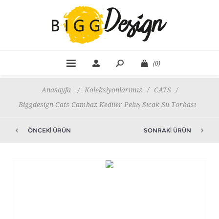
(0)
Anasayfa
/
Koleksiyonlarımız
/
CATS
/
Biggdesign Cats Cambaz Kediler Peluş Sıcak Su Torbası
ÖNCEKI ÜRÜN
SONRAKI ÜRÜN