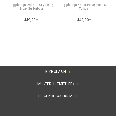
Biggdesign Owl and City Peluş
Biggdesign Nazar Peluş Sıcak Su
Sıcak Su Torbası
Torbası
449,90 ₺
449,90 ₺
BIZE ULAŞIN
MÜŞTERI HIZMETLERI
HESAP DETAYLARIM