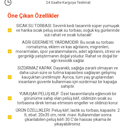
24 Saatte Kargoya Teslimat
Öne Çıkan Özellikler
SICAK SU TORBASI: Sevimli kedi tasarımlı süper yumuşak
ve harika sıcak peluş sıcak su torbası, soğuk kış günlerinde
sizi rahat ve sıcak tutacak!
AĞRI GİDERMEYE YARDIMCIDIR: Bu sıcak su torbası
romatizma, eklem ve kas ağrılarını, migrenleri,
morarmaları, spor yaralanmalarını, adet ağrılarını, stresi ve
gerginliği yatıştırmanın doğal yoludur. Rahat ve doğal bir
ağrı kesicilik sağlar.
SIZDIRMAZ KAPAK: Dayanıklı, sağlığa zararlı olmayan ve
daha uzun süre ısı tutma kapasitesi sağlayan gelişmiş
kauçuktan üretilmiştir. Ayrıca, tüm yaş gruplarından
insanların güvenle kullanması için sızdırmaz bir kapağa
sahiptir.
YUMUŞAK PELUŞ KILIF: Özel tasarımlarıyla eğlenceli bir
görünüme sahip olan pelüş kılıf, cildinizin sıcak su
torbasına direk temas etmesini engeller ve cildinizi korur.
ÜRÜN ÖZELLİKLERİ: Peluş kılıf, lastik su torbası, kapasite: 2
lt, ebat: 20x35 cm, renk: mavi. Kullanımdan sonra
çıkarılabilen pelüş kılıfı 30 C'de hassas yıkama ile
yıkayabilirsiniz.