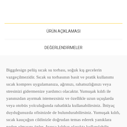
ÜRÜN AÇIKLAMASI
DEĞERLENDIRMELER
Biggdesign pelüş sıcak su torbası, soğuk kış gecelerin
vazgeçilmezidir. Sıcak su torbasının basit ve pratik kullanımı
sıcak kompres uygulamanıza, ağrınızı, rahatsızlığınızı veya
stresinizi gidermenize yardımcı olacaktır. Yumuşak kılıfı ile
yanınızdan ayırmak istemezsiniz ve özellikle uzun uçuşlarda
veya otobüs yolculuğunda rahatlıkla kullanabilirsiniz. İhtiyaç
duyduğunuzda ofisinizde de bulundurabilirsiniz. Yumuşak kılıfı,
sıcak kauçuğun cildinizle doğrudan temas ederek yanıklara
neden olmasını önler. Ayrıca kılıfsız olarakta kullanılabilir.