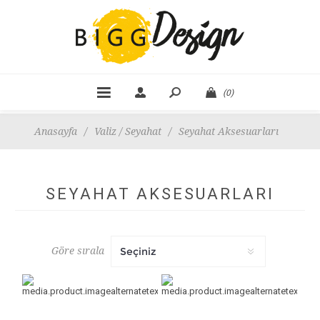
(0)
Anasayfa
/
Valiz / Seyahat
/
Seyahat Aksesuarları
SEYAHAT AKSESUARLARI
Göre sırala