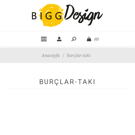
(0)
Anasayfa
/
burçlar-takı
BURÇLAR-TAKI