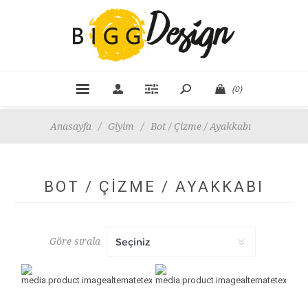
(0)
Anasayfa
/
Giyim
/
Bot / Çizme / Ayakkabı
BOT / ÇIZME / AYAKKABI
Göre sırala