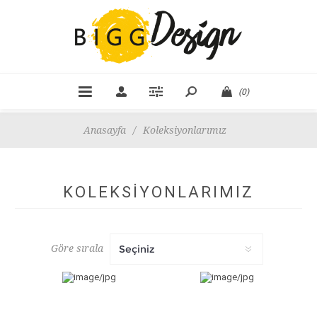
(0)
Anasayfa
/
Koleksiyonlarımız
KOLEKSIYONLARIMIZ
Göre sırala