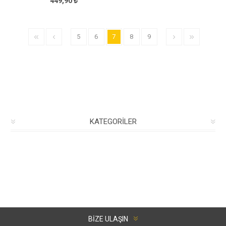
449,90 ₺
5
6
7
8
9
KATEGORILER
BIZE ULAŞIN