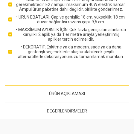
gerekmektedir. E27 ampul maksimum 40W elektrik harcar.
Ampul ürün paketine dahil değildir, birlikte gönderilmez.
• ÜRÜN EBATLARI: Çap ve genişlik: 18 cm, yükseklik: 18 cm,
duvar bağlantısı rozans çapı: 9,5 cm.
• MAKSİMUM AYDINLIK İÇİN: Çok fazla geniş olan alanlarda
karşılıklı 2 aplik ya da 1’er metre arayla yerleştirilmiş
aplikler tercih edilmelidir.
• DEKORATİF: Eskitme ya da modern, sade ya da daha
gösterişli seçeneklerle oluşturulabilecek çeşitli
alternatiflerle dekorasyonunuzu tamamlamak mümkün.
ÜRÜN AÇIKLAMASI
DEĞERLENDIRMELER