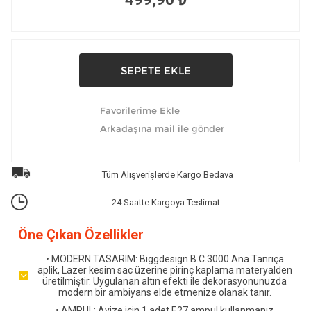
Tüm Alışverişlerde Kargo Bedava
24 Saatte Kargoya Teslimat
Öne Çıkan Özellikler
• MODERN TASARIM: Biggdesign B.C.3000 Ana Tanrıça
aplik, Lazer kesim sac üzerine pirinç kaplama materyalden
üretilmiştir. Uygulanan altın efekti ile dekorasyonunuzda
modern bir ambiyans elde etmenize olanak tanır.
• AMPUL: Avize için 1 adet E27 ampul kullanmanız