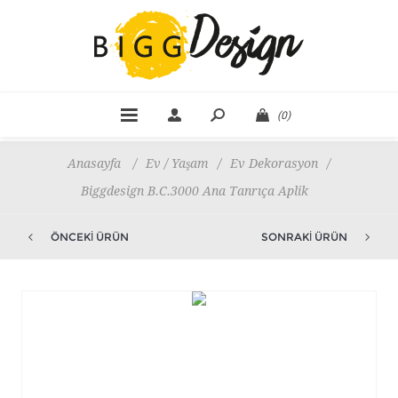
(0)
Anasayfa
/
Ev / Yaşam
/
Ev Dekorasyon
/
Biggdesign B.C.3000 Ana Tanrıça Aplik
ÖNCEKI ÜRÜN
SONRAKI ÜRÜN