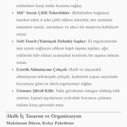
ezilmelere karşı üstün koruma sağlar.
360° Sessiz Çiftli Tekerlekler:
Birbirinden bağımsız
hareket eden 4 adet çiftli silikon tekerlek; her zeminde
tamamen sessiz, sarsıntısız ve akıcı bir manevra kabiliyeti
sunar.
Soft-Touch (Yumuşak Dokulu) Saplar:
El ergonomisine
tam uyum sağlayan silikon kaplı taşıma sapları, ağır
yüklerde bile elinizi acıtmadan konforlu bir taşıma imkanı
sunar.
Estetik Alüminyum Çekçek:
Hafif ve dayanıklı
alüminyum teleskopik çekçek, kademeli yapısı sayesinde
boyunuza göre en ideal ergonomiyi sağlar.
Gömme Şifreli Kilit:
Valiz gövdesine entegre edilmiş kilit
sistemi, kişisel eşyalarınızı yolculuk boyunca çalınma
riskine karşı güvende tutar.
Akıllı İç Tasarım ve Organizasyon
Maksimum Düzen, Kolay Paketleme