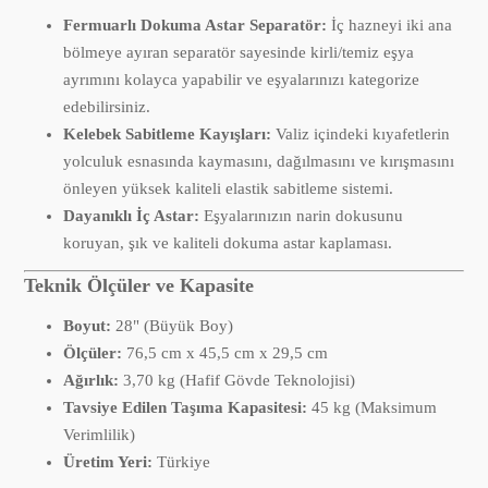
Fermuarlı Dokuma Astar Separatör:
İç hazneyi iki ana
bölmeye ayıran separatör sayesinde kirli/temiz eşya
ayrımını kolayca yapabilir ve eşyalarınızı kategorize
edebilirsiniz.
Kelebek Sabitleme Kayışları:
Valiz içindeki kıyafetlerin
yolculuk esnasında kaymasını, dağılmasını ve kırışmasını
önleyen yüksek kaliteli elastik sabitleme sistemi.
Dayanıklı İç Astar:
Eşyalarınızın narin dokusunu
koruyan, şık ve kaliteli dokuma astar kaplaması.
Teknik Ölçüler ve Kapasite
Boyut:
28" (Büyük Boy)
Ölçüler:
76,5 cm x 45,5 cm x 29,5 cm
Ağırlık:
3,70 kg (Hafif Gövde Teknolojisi)
Tavsiye Edilen Taşıma Kapasitesi:
45 kg (Maksimum
Verimlilik)
Üretim Yeri:
Türkiye