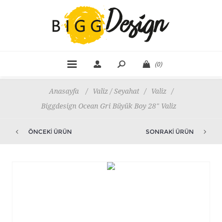
(0)
Anasayfa
/
Valiz / Seyahat
/
Valiz
/
Biggdesign Ocean Gri Büyük Boy 28" Valiz
ÖNCEKI ÜRÜN
SONRAKI ÜRÜN