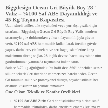
Biggdesign Ocean Gri Büyük Boy 28"
Valiz – %100 Saf ABS Dayanıklılığı ve
45 Kg Taşıma Kapasitesi
Uzun süreli tatiller, aile seyahatleri veya yurt dışı gezileri için
tasarlanan
Biggdesign Ocean Gri Büyük Boy Valiz
, modern
tasarımıyla göz doldururken yüksek dayanıklılığıyla güven
verir.
%100 saf ABS hammadde
kullanılarak üretilen gövde
yapısı, darbelere, çizilmelere ve sert bagaj işlemlerine karşı
maksimum direnç sağlar. 28 inçlik devasa hacmi sayesinde tüm
gardırobunuzu yanınızda taşımanıza imkan tanır.
Sadece 3,70 kg ağırlığındaki bu hafif dev, 360° dönebilen sessiz
silikon tekerlekleri üzerinde zahmetsizce hareket eder. Ocean
Gri tonunun sakin ve profesyonel duruşu, seyahat stilinizi her
ortamda kusursuz bir şekilde tamamlar.
Öne Çıkan Teknik ve Konfor Özellikleri
%100 Saf ABS Zırh:
Geri dönüştürülmemiş birinci sınıf
hammadde teknolojisi, darbe enerjisini emerek kırılma ve