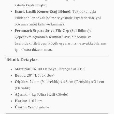
astarla kaplanmıştır.
Esnek Lastik Kemer (Sağ Bölme):
Tek dokunuşla
kilitlenebilen tokalı bölme sayesinde kıyafetleriniz yol
boyunca sabit kalır ve kırışmaz.
Fermuarlı Separatör ve File Cep (Sol Bölme):
Çepeçevre açılabilen fermuarlı ayrı bir bölme ve
üzerindeki fileli cep, küçük eşyalarınız ve ayakkabılarınız
için ekstra düzen sunar.
Teknik Detaylar
Materyal:
%100 Darbeye Dirençli Saf ABS
Boyut:
28" (Büyük Boy)
Ölçüler:
74 cm (Yükseklik) x 48 cm (Genişlik) x 31 cm
(Derinlik)
Ağırlık:
4 kg (Ultra Hafif Gövde)
Hacim:
116 Litre
Üretim Yeri:
Türkiye