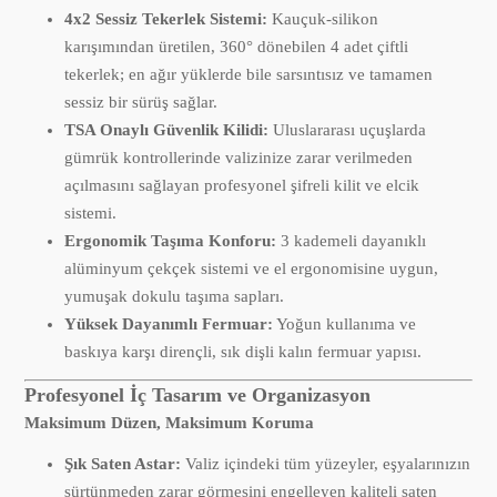
4x2 Sessiz Tekerlek Sistemi:
Kauçuk-silikon
karışımından üretilen, 360° dönebilen 4 adet çiftli
tekerlek; en ağır yüklerde bile sarsıntısız ve tamamen
sessiz bir sürüş sağlar.
TSA Onaylı Güvenlik Kilidi:
Uluslararası uçuşlarda
gümrük kontrollerinde valizinize zarar verilmeden
açılmasını sağlayan profesyonel şifreli kilit ve elcik
sistemi.
Ergonomik Taşıma Konforu:
3 kademeli dayanıklı
alüminyum çekçek sistemi ve el ergonomisine uygun,
yumuşak dokulu taşıma sapları.
Yüksek Dayanımlı Fermuar:
Yoğun kullanıma ve
baskıya karşı dirençli, sık dişli kalın fermuar yapısı.
Profesyonel İç Tasarım ve Organizasyon
Maksimum Düzen, Maksimum Koruma
Şık Saten Astar:
Valiz içindeki tüm yüzeyler, eşyalarınızın
sürtünmeden zarar görmesini engelleyen kaliteli saten