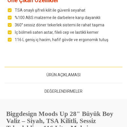
Öne Çıkan Özellikler
TSA onaylı şifreli kilit ile güvenli seyahat
%100 ABS malzeme ile darbelere karşı dayanıklı
360° sessiz döner tekerlek sistemi ile rahat taşıma
İç bölmeli saten astar, fileli cep ve lastikli kemer
116 L geniş iç hacim, hafif gövde ve ergonomik tutuş
ÜRÜN AÇIKLAMASI
DEĞERLENDIRMELER
Biggdesign Moods Up 28" Büyük Boy
Valiz – Siyah, TSA Kilitli, Sessiz