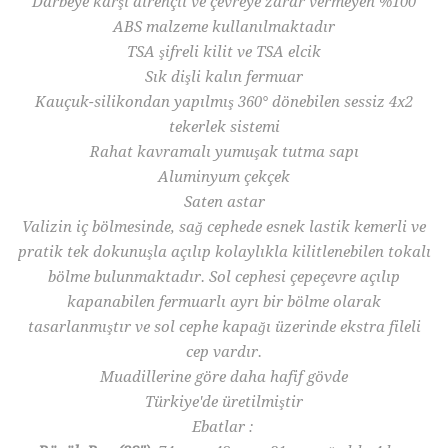
Darbeye karşı dirençli ve çevreye zarar vermeyen %100
ABS malzeme kullanılmaktadır
TSA şifreli kilit ve TSA elcik
Sık dişli kalın fermuar
Kauçuk-silikondan yapılmış 360° dönebilen sessiz 4x2
tekerlek sistemi
Rahat kavramalı yumuşak tutma sapı
Aluminyum çekçek
Saten astar
Valizin iç bölmesinde, sağ cephede esnek lastik kemerli ve
pratik tek dokunuşla açılıp kolaylıkla kilitlenebilen tokalı
bölme bulunmaktadır. Sol cephesi çepeçevre açılıp
kapanabilen fermuarlı ayrı bir bölme olarak
tasarlanmıştır ve sol cephe kapağı üzerinde ekstra fileli
cep vardır.
Muadillerine göre daha hafif gövde
Türkiye'de üretilmiştir
Ebatlar :