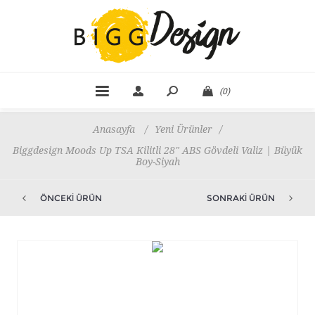
(0)
Anasayfa
/
Yeni Ürünler
/
Biggdesign Moods Up TSA Kilitli 28" ABS Gövdeli Valiz | Büyük
Boy-Siyah
ÖNCEKI ÜRÜN
SONRAKI ÜRÜN