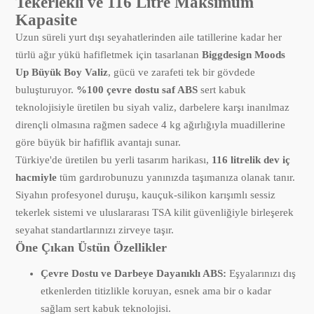
Tekerlekli ve 116 Litre Maksimum
Kapasite
Uzun süreli yurt dışı seyahatlerinden aile tatillerine kadar her
türlü ağır yükü hafifletmek için tasarlanan
Biggdesign Moods
Up Büyük Boy Valiz
, gücü ve zarafeti tek bir gövdede
buluşturuyor.
%100 çevre dostu saf ABS
sert kabuk
teknolojisiyle üretilen bu siyah valiz, darbelere karşı inanılmaz
dirençli olmasına rağmen sadece 4 kg ağırlığıyla muadillerine
göre büyük bir hafiflik avantajı sunar.
Türkiye'de üretilen bu yerli tasarım harikası,
116 litrelik dev iç
hacmiyle
tüm gardırobunuzu yanınızda taşımanıza olanak tanır.
Siyahın profesyonel duruşu, kauçuk-silikon karışımlı sessiz
tekerlek sistemi ve uluslararası TSA kilit güvenliğiyle birleşerek
seyahat standartlarınızı zirveye taşır.
Öne Çıkan Üstün Özellikler
Çevre Dostu ve Darbeye Dayanıklı ABS:
Eşyalarınızı dış
etkenlerden titizlikle koruyan, esnek ama bir o kadar
sağlam sert kabuk teknolojisi.