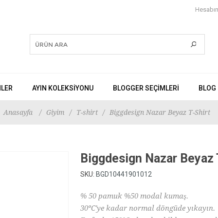
Hesabı
NLER
AYIN KOLEKSİYONU
BLOGGER SEÇIMLERI
BLOG
Anasayfa
/
Giyim
/
T-shirt
/
Biggdesign Nazar Beyaz T-Shirt
Biggdesign Nazar Beyaz 
SKU:
BGD10441901012
% 50 pamuk %50 modal kumaş.
30ºC'ye kadar normal döngüde yıkayın.