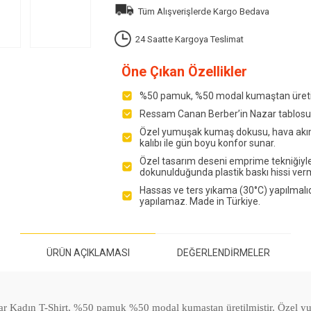
Tüm Alışverişlerde Kargo Bedava
24 Saatte Kargoya Teslimat
Öne Çıkan Özellikler
%50 pamuk, %50 modal kumaştan üretil
Ressam Canan Berber’in Nazar tablosu Bi
Özel yumuşak kumaş dokusu, hava akımına
kalıbı ile gün boyu konfor sunar.
Özel tasarım deseni emprime tekniğiyle 
dokunulduğunda plastik baskı hissi ver
Hassas ve ters yıkama (30°C) yapılmalıdı
yapılamaz. Made in Türkiye.
ÜRÜN AÇIKLAMASI
DEĞERLENDIRMELER
dın T-Shirt, %50 pamuk %50 modal kumaştan üretilmiştir. Özel yu