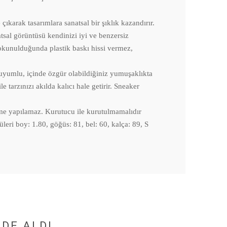
rak tasarımlara sanatsal bir şıklık kazandırır.
tsal görüntüsü kendinizi iyi ve benzersiz
 dokunulduğunda plastik baskı hissi vermez,
yumlu, içinde özgür olabildiğiniz yumuşaklıkta
e tarzınızı akılda kalıcı hale getirir. Sneaker
eme yapılamaz. Kurutucu ile kurutulmamalıdır
i boy: 1.80, göğüs: 81, bel: 60, kalça: 89, S
DE ALDI