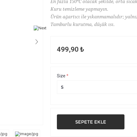
En fazla 150ºC olacak şekilde, orta sıcak
Kuru temizleme yapmayın.
Ürün ağartıcı ile yıkanmamalıdır; yalnız
Tamburlu kurutma, düşük ısı.
499,90 ₺
Size
*