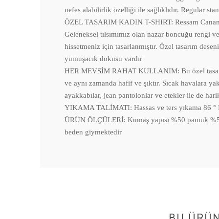
nefes alabilirlik özelliği ile sağlıklıdır. Regular st
ÖZEL TASARIM KADIN T-SHIRT: Ressam Canan Berber
Geleneksel tılsımımız olan nazar boncuğu rengi ve
hissetmeniz için tasarlanmıştır. Özel tasarım dese
yumuşacık dokusu vardır
HER MEVSİM RAHAT KULLANIM: Bu özel tasarım t-sh
ve aynı zamanda hafif ve şıktır. Sıcak havalara yakış
ayakkabılar, jean pantolonlar ve etekler ile de har
YIKAMA TALİMATI: Hassas ve ters yıkama 86 ° F (30
ÜRÜN ÖLÇÜLERİ: Kumaş yapısı %50 pamuk %50 modal 
beden giymektedir
BU ÜRÜ