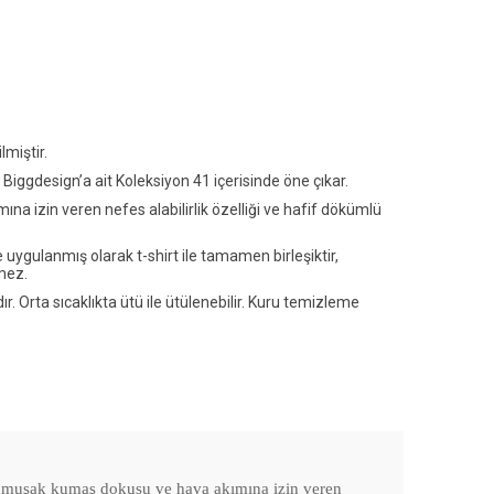
miştir.
ggdesign’a ait Koleksiyon 41 içerisinde öne çıkar.
 izin veren nefes alabilirlik özelliği ve hafif dökümlü
uygulanmış olarak t-shirt ile tamamen birleşiktir,
mez.
r. Orta sıcaklıkta ütü ile ütülenebilir. Kuru temizleme
muşak kumaş dokusu ve hava akımına izin veren