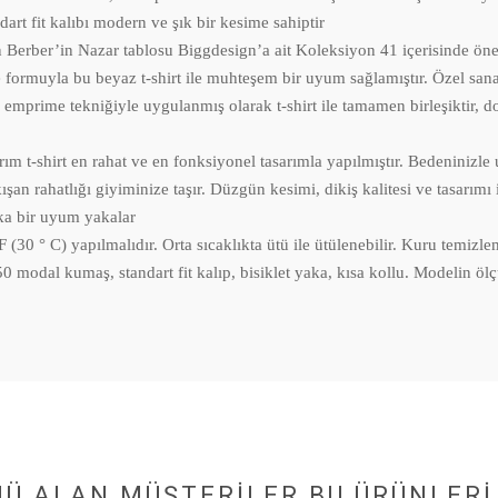
andart fit kalıbı modern ve şık bir kesime sahiptir
’in Nazar tablosu Biggdesign’a ait Koleksiyon 41 içerisinde öne çıka
 formuyla bu beyaz t-shirt ile muhteşem bir uyum sağlamıştır. Özel sana
ni emprime tekniğiyle uygulanmış olarak t-shirt ile tamamen birleşiktir,
irt en rahat ve en fonksiyonel tasarımla yapılmıştır. Bedeninizle u
an rahatlığı giyiminize taşır. Düzgün kesimi, dikiş kalitesi ve tasarımı il
ika bir uyum yakalar
 ° C) yapılmalıdır. Orta sıcaklıkta ütü ile ütülenebilir. Kuru temizl
kumaş, standart fit kalıp, bisiklet yaka, kısa kollu. Modelin ölçüler
NÜ ALAN MÜŞTERILER BU ÜRÜNLERI 