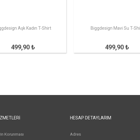
ggdesign Aşk Kadın T-Shirt
Biggdesign Mavi Su T-Shi
499,90 ₺
499,90 ₺
IZMETLERI
HESAP DETAYLARIM
erin Korunması
Adres