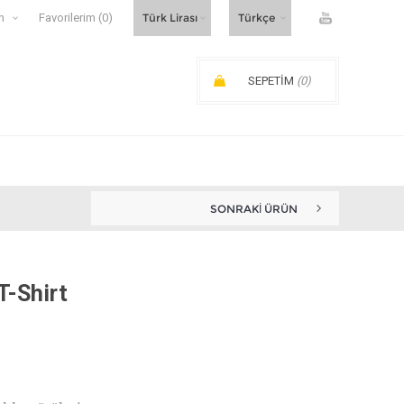
m
Favorilerim
(0)
SEPETIM
(0)
SIPARIŞ ARA TOPLAMI:
SONRAKI ÜRÜN
BIGGDESIGN NAZAR KADIN POLA...
T-Shirt