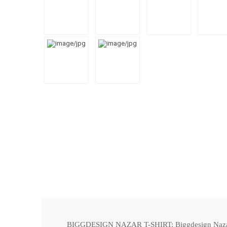
BIGGDESIGN NAZAR T-SHIRT: Biggdesign Nazar Ka