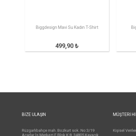
Biggdesign Mavi Su Kadın T-Shirt
Bi
499,90 ₺
BIZE ULAŞIN
MÜŞTERI H
Rüzgarlıbahçe mah. Bozkurt sok. No:3/19
Kişisel Veril
Acarlar İş Merkezi F Blok K:8, 34805 Kavacık ,