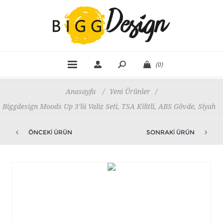
(0)
Anasayfa
/
Yeni Ürünler
/
Biggdesign Moods Up 3'lü Valiz Seti, TSA Kilitli, ABS Gövde, Siyah
ÖNCEKI ÜRÜN
SONRAKI ÜRÜN