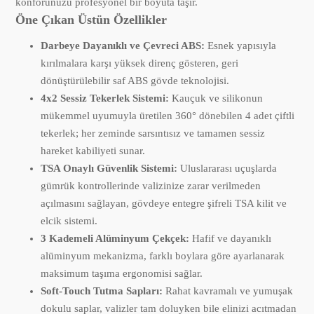
konforunuzu profesyonel bir boyuta taşır.
Öne Çıkan Üstün Özellikler
Darbeye Dayanıklı ve Çevreci ABS:
Esnek yapısıyla
kırılmalara karşı yüksek direnç gösteren, geri
dönüştürülebilir saf ABS gövde teknolojisi.
4x2 Sessiz Tekerlek Sistemi:
Kauçuk ve silikonun
mükemmel uyumuyla üretilen 360° dönebilen 4 adet çiftli
tekerlek; her zeminde sarsıntısız ve tamamen sessiz
hareket kabiliyeti sunar.
TSA Onaylı Güvenlik Sistemi:
Uluslararası uçuşlarda
gümrük kontrollerinde valizinize zarar verilmeden
açılmasını sağlayan, gövdeye entegre şifreli TSA kilit ve
elcik sistemi.
3 Kademeli Alüminyum Çekçek:
Hafif ve dayanıklı
alüminyum mekanizma, farklı boylara göre ayarlanarak
maksimum taşıma ergonomisi sağlar.
Soft-Touch Tutma Sapları:
Rahat kavramalı ve yumuşak
dokulu saplar, valizler tam doluyken bile elinizi acıtmadan