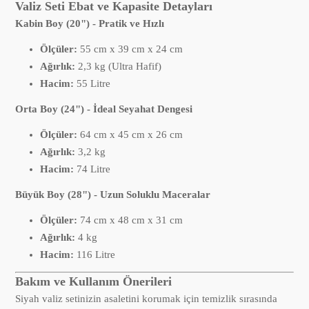
Valiz Seti Ebat ve Kapasite Detayları
Kabin Boy (20") - Pratik ve Hızlı
Ölçüler:
55 cm x 39 cm x 24 cm
Ağırlık:
2,3 kg (Ultra Hafif)
Hacim:
55 Litre
Orta Boy (24") - İdeal Seyahat Dengesi
Ölçüler:
64 cm x 45 cm x 26 cm
Ağırlık:
3,2 kg
Hacim:
74 Litre
Büyük Boy (28") - Uzun Soluklu Maceralar
Ölçüler:
74 cm x 48 cm x 31 cm
Ağırlık:
4 kg
Hacim:
116 Litre
Bakım ve Kullanım Önerileri
Siyah valiz setinizin asaletini korumak için temizlik sırasında