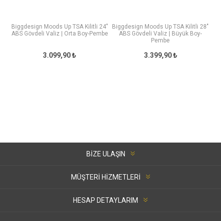
Biggdesign Moods Up TSA Kilitli 24"
Biggdesign Moods Up TSA Kilitli 28"
ABS Gövdeli Valiz | Orta Boy-Pembe
ABS Gövdeli Valiz | Büyük Boy-
Pembe
3.099,90 ₺
3.399,90 ₺
BIZE ULAŞIN
MÜŞTERI HIZMETLERI
HESAP DETAYLARIM