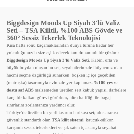
Biggdesign Moods Up Siyah 3'lü Valiz
Seti – TSA Kilitli, %100 ABS Gövde ve
360° Sessiz Tekerlek Teknolojisi
Kısa hafta sonu kaçamaklarından dünya turuna kadar her
yolculuğunuzda size eşlik edecek tam donanımlı bir çözüm:
Biggdesign Moods Up Siyah 3'lü Valiz Seti
. Kabin, orta ve
büyük boydan oluşan bu set, seyahatlerinizde ihtiyacınız olan
hacmi seçme özgürlüğü sunarken; boşken iç içe geçebilen
(matruşka) tasarımıyla evinizde yer kaplamaz.
%100 çevre
dostu saf ABS
malzemeden üretilen sert kabuk yapısı, darbelere
karşı bir kalkan görevi görürken, ultra hafifliği ile bagaj
sınırlarını zorlamanıza yardımcı olur.
Türkiye'de üretilen bu yerli tasarım harikası set; uluslararası
güvenlik standardı olan
TSA kilit sistemi
, kauçuk-silikon
karışımlı sessiz tekerlekleri ve şık saten iç astarıyla seyahat