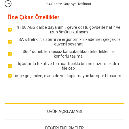
24 Saatte Kargoya Teslimat
Öne Çıkan Özellikler
%100 ABS darbe dayanımlı, çevre dostu gövde ile hafif ve
uzun ömürlü kullanım
TSA şifreli kilit sistemi ve ergonomik 3 kademeli çekçek ile
güvenli seyahat
360° dönebilen sessiz kauçuk-silikon tekerlekler ile
konforlu taşıma
İç astarda tokalı ve fermuarlı çoklu bölme düzeni, ekstra
file cep
iç içe geçebilen, evinizde yer kaplamayan kompakt tasarım
ÜRÜN AÇIKLAMASI
DEĞERLENDIRMELER