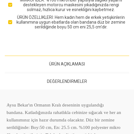
destekleyen motorcu maskesini yıkadığınızda rengi
solmaz, hızlıca kurur ve esnekliğini kaybetmez.
ÜRÜN ÖZELLİKLERİ: Hem kadın hem de erkek yetişkinlerin
kullanımına uygun ebatlarda olan bandana düz bir zemine
serildiğinde boyu 50 cm eni 25,5 cm’dir.
ÜRÜN AÇIKLAMASI
DEĞERLENDIRMELER
Aysu Bekar'ın Ormanın Kralı deseninin uygulandığı
bandana. Katladığınızda rahatlıkla cebinize sığacak ve her an
kullanımınız için hazır durumda olacaktır. Düz bir zemine
serildiğinde: Boy:50 cm, En: 25.5 cm. %100 polyester mikro