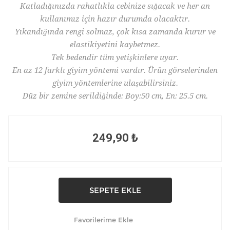
Katladığınızda rahatlıkla cebinize sığacak ve her an
kullanımız için hazır durumda olacaktır.
Yıkandığında rengi solmaz, çok kısa zamanda kurur ve
elastikiyetini kaybetmez.
Tek bedendir tüm yetişkinlere uyar.
En az 12 farklı giyim yöntemi vardır. Ürün görselerinden
giyim yöntemlerine ulaşabilirsiniz.
Düz bir zemine serildiğinde: Boy:50 cm, En: 25.5 cm.
249,90 ₺