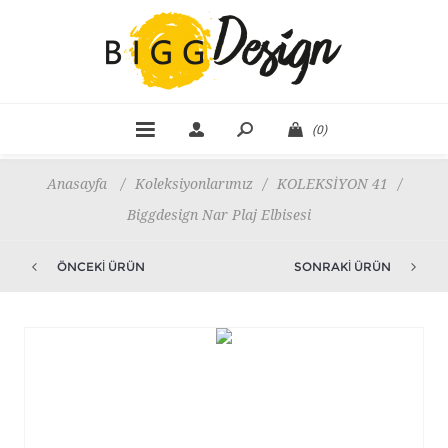
(0)
Anasayfa
/
Koleksiyonlarımız
/
KOLEKSİYON 41
/
Biggdesign Nar Plaj Elbisesi
ÖNCEKI ÜRÜN
SONRAKI ÜRÜN