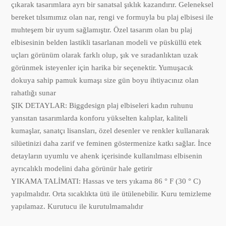
çıkarak tasarımlara ayrı bir sanatsal şıklık kazandırır. Geleneksel
bereket tılsımımız olan nar, rengi ve formuyla bu plaj elbisesi ile
muhteşem bir uyum sağlamıştır. Özel tasarım olan bu plaj
elbisesinin belden lastikli tasarlanan modeli ve püsküllü etek
uçları görünüm olarak farklı olup, şık ve sıradanlıktan uzak
görünmek isteyenler için harika bir seçenektir. Yumuşacık
dokuya sahip pamuk kumaşı size gün boyu ihtiyacınız olan
rahatlığı sunar
ŞIK DETAYLAR: Biggdesign plaj elbiseleri kadın ruhunu
yansıtan tasarımlarda konforu yükselten kalıplar, kaliteli
kumaşlar, sanatçı lisansları, özel desenler ve renkler kullanarak
silüetinizi daha zarif ve feminen göstermenize katkı sağlar. İnce
detayların uyumlu ve ahenk içerisinde kullanılması elbisenin
ayrıcalıklı modelini daha görünür hale getirir
YIKAMA TALİMATI: Hassas ve ters yıkama 86 ° F (30 ° C)
yapılmalıdır. Orta sıcaklıkta ütü ile ütülenebilir. Kuru temizleme
yapılamaz. Kurutucu ile kurutulmamalıdır