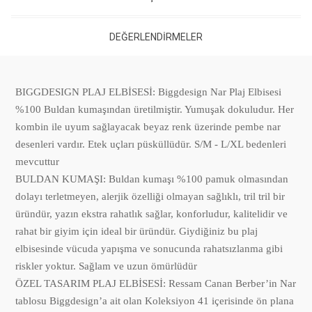
DEĞERLENDIRMELER
BIGGDESIGN PLAJ ELBİSESİ: Biggdesign Nar Plaj Elbisesi
%100 Buldan kumaşından üretilmiştir. Yumuşak dokuludur. Her
kombin ile uyum sağlayacak beyaz renk üzerinde pembe nar
desenleri vardır. Etek uçları püsküllüdür. S/M - L/XL bedenleri
mevcuttur
BULDAN KUMAŞI: Buldan kumaşı %100 pamuk olmasından
dolayı terletmeyen, alerjik özelliği olmayan sağlıklı, tril tril bir
üründür, yazın ekstra rahatlık sağlar, konforludur, kalitelidir ve
rahat bir giyim için ideal bir üründür. Giydiğiniz bu plaj
elbisesinde vücuda yapışma ve sonucunda rahatsızlanma gibi
riskler yoktur. Sağlam ve uzun ömürlüdür
ÖZEL TASARIM PLAJ ELBİSESİ: Ressam Canan Berber’in Nar
tablosu Biggdesign’a ait olan Koleksiyon 41 içerisinde ön plana