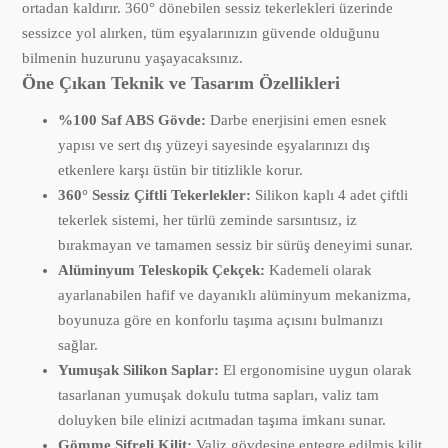
ortadan kaldırır. 360° dönebilen sessiz tekerlekleri üzerinde
sessizce yol alırken, tüm eşyalarınızın güvende olduğunu
bilmenin huzurunu yaşayacaksınız.
Öne Çıkan Teknik ve Tasarım Özellikleri
%100 Saf ABS Gövde:
Darbe enerjisini emen esnek
yapısı ve sert dış yüzeyi sayesinde eşyalarınızı dış
etkenlere karşı üstün bir titizlikle korur.
360° Sessiz Çiftli Tekerlekler:
Silikon kaplı 4 adet çiftli
tekerlek sistemi, her türlü zeminde sarsıntısız, iz
bırakmayan ve tamamen sessiz bir sürüş deneyimi sunar.
Alüminyum Teleskopik Çekçek:
Kademeli olarak
ayarlanabilen hafif ve dayanıklı alüminyum mekanizma,
boyunuza göre en konforlu taşıma açısını bulmanızı
sağlar.
Yumuşak Silikon Saplar:
El ergonomisine uygun olarak
tasarlanan yumuşak dokulu tutma sapları, valiz tam
doluyken bile elinizi acıtmadan taşıma imkanı sunar.
Gömme Şifreli Kilit:
Valiz gövdesine entegre edilmiş kilit