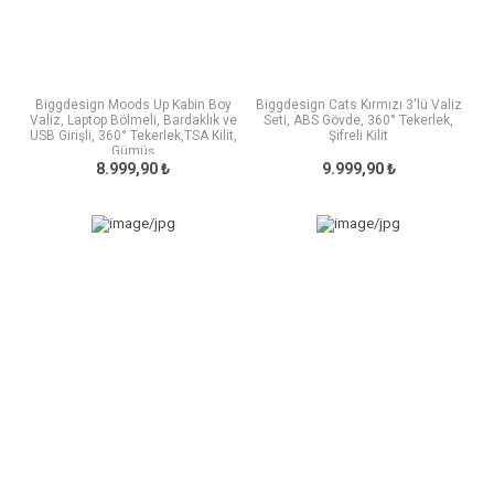
Biggdesign Moods Up Kabin Boy
Biggdesign Cats Kırmızı 3'lü Valiz
Valiz, Laptop Bölmeli, Bardaklık ve
Seti, ABS Gövde, 360° Tekerlek,
USB Girişli, 360° Tekerlek,TSA Kilit,
Şifreli Kilit
Gümüş
8.999,90 ₺
9.999,90 ₺