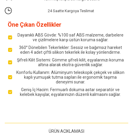
24 Saatte Kargoya Teslimat
Öne Çıkan Özellikler
Dayanıklı ABS Gövde: %100 saf ABS malzeme, darbelere
ve çizilmelere karşı üstün koruma sağlar.
360° Dönebilen Tekerlekler: Sessiz ve bağımsız hareket
eden 4 adet çiftli silikon tekerlek ile kolay yönlendirme.
Şifreli Kilit Sistemi: Gömme şifreli kilit, eşyalarınızı koruma
altına alarak ekstra güvenlik sağlar.
Konforlu Kullanım: Alüminyum teleskopik çekçek ve silikon
kaplı yumuşak tutma sapları ile ergonomik taşıma
deneyimi sunar.
Geniş İç Hacim: Fermuarlı dokuma astar separatör ve
kelebek kayışlar, eşyalarınızın düzenli kalmasını sağlar.
ÜRÜN AÇIKLAMASI