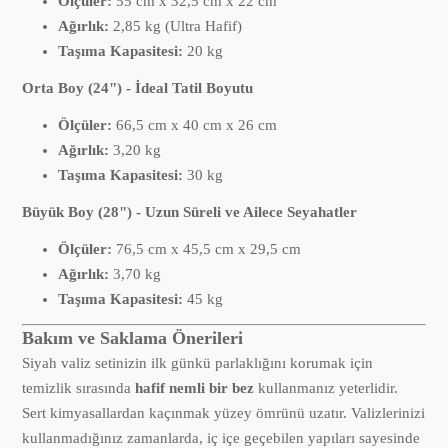
Ölçüler:
55 cm x 32,5 cm x 22 cm
Ağırlık:
2,85 kg (Ultra Hafif)
Taşıma Kapasitesi:
20 kg
Orta Boy (24") - İdeal Tatil Boyutu
Ölçüler:
66,5 cm x 40 cm x 26 cm
Ağırlık:
3,20 kg
Taşıma Kapasitesi:
30 kg
Büyük Boy (28") - Uzun Süreli ve Ailece Seyahatler
Ölçüler:
76,5 cm x 45,5 cm x 29,5 cm
Ağırlık:
3,70 kg
Taşıma Kapasitesi:
45 kg
Bakım ve Saklama Önerileri
Siyah valiz setinizin ilk günkü parlaklığını korumak için
temizlik sırasında
hafif nemli bir bez
kullanmanız yeterlidir.
Sert kimyasallardan kaçınmak yüzey ömrünü uzatır. Valizlerinizi
kullanmadığınız zamanlarda, iç içe geçebilen yapıları sayesinde