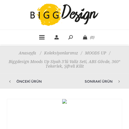
(0)
Anasayfa
/
Koleksiyonlarımız
/
MOODS UP
/
Biggdesign Moods Up Siyah 3'lü Valiz Seti, ABS Gövde, 360°
Tekerlek, Şifreli Kilit
ÖNCEKI ÜRÜN
SONRAKI ÜRÜN