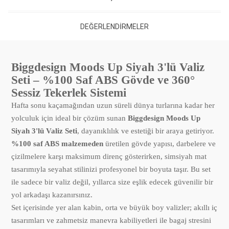
DEĞERLENDIRMELER
Biggdesign Moods Up Siyah 3'lü Valiz
Seti – %100 Saf ABS Gövde ve 360°
Sessiz Tekerlek Sistemi
Hafta sonu kaçamağından uzun süreli dünya turlarına kadar her
yolculuk için ideal bir çözüm sunan
Biggdesign Moods Up
Siyah 3'lü Valiz Seti
, dayanıklılık ve estetiği bir araya getiriyor.
%100 saf ABS malzemeden
üretilen gövde yapısı, darbelere ve
çizilmelere karşı maksimum direnç gösterirken, simsiyah mat
tasarımıyla seyahat stilinizi profesyonel bir boyuta taşır. Bu set
ile sadece bir valiz değil, yıllarca size eşlik edecek güvenilir bir
yol arkadaşı kazanırsınız.
Set içerisinde yer alan kabin, orta ve büyük boy valizler; akıllı iç
tasarımları ve zahmetsiz manevra kabiliyetleri ile bagaj stresini