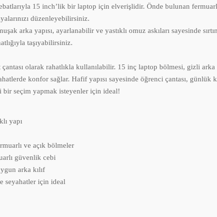
la 15 inch’lik bir laptop için elverişlidir. Önde bulunan fermuarlı b
alarınızı düzenleyebilirsiniz.
 arka yapısı, ayarlanabilir ve yastıklı omuz askıları sayesinde sırtı
tlığıyla taşıyabilirsiniz.
t çantası olarak rahatlıkla kullanılabilir. 15 inç laptop bölmesi, gizli a
yahatlerde konfor sağlar. Hafif yapısı sayesinde öğrenci çantası, günlük
i bir seçim yapmak isteyenler için ideal!
klı yapı
ermuarlı ve açık bölmeler
uarlı güvenlik cebi
gun arka kılıf
 seyahatler için ideal