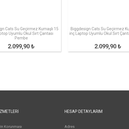
gn Cats Su Geçirmez Kumaşlı 15
Biggdesign Cats Su Geçirmez K
aptop Uyumlu Okul Sırt Çantası
inç Laptop Uyumlu Okul Sırt Çan
Pembe
2.099,90 ₺
2.099,90 ₺
IZMETLERI
HESAP DETAYLARIM
erin Korunması
Adres