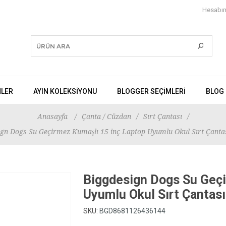
Hesabı
NLER
AYIN KOLEKSİYONU
BLOGGER SEÇIMLERI
BLOG
Anasayfa
/
Çanta / Cüzdan
/
Sırt Çantası
/
ign Dogs Su Geçirmez Kumaşlı 15 inç Laptop Uyumlu Okul Sırt Çanta
Biggdesign Dogs Su Geçi
Uyumlu Okul Sırt Çantas
SKU:
BGD8681126436144