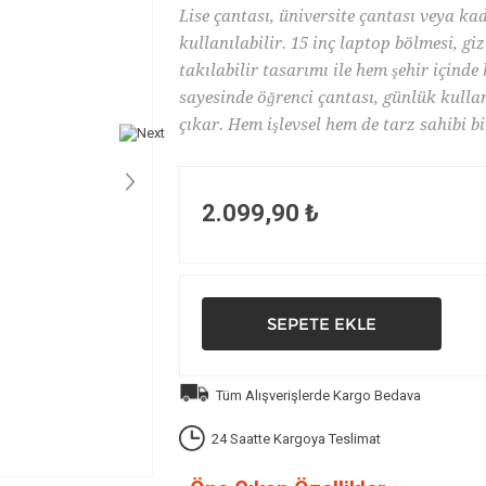
Lise çantası, üniversite çantası veya ka
kullanılabilir. 15 inç laptop bölmesi, g
takılabilir tasarımı ile hem şehir içind
sayesinde öğrenci çantası, günlük kull
çıkar. Hem işlevsel hem de tarz sahibi b
2.099,90 ₺
Tüm Alışverişlerde Kargo Bedava
24 Saatte Kargoya Teslimat