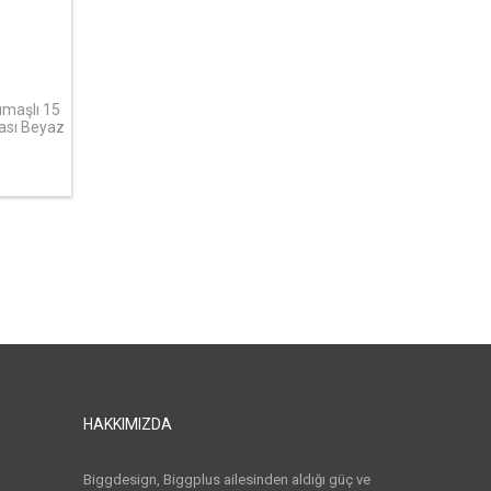
umaşlı 15
tası Beyaz
HAKKIMIZDA
Biggdesign, Biggplus ailesinden aldığı güç ve