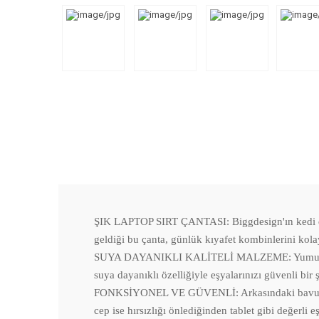
ŞIK LAPTOP SIRT ÇANTASI: Biggdesign'ın kedi desenl
geldiği bu çanta, günlük kıyafet kombinlerini kol
SUYA DAYANIKLI KALİTELİ MALZEME: Yumuşak sap v
suya dayanıklı özelliğiyle eşyalarınızı güvenli bir
FONKSİYONEL VE GÜVENLİ: Arkasındaki bavul çekme
cep ise hırsızlığı önlediğinden tablet gibi değerli eş