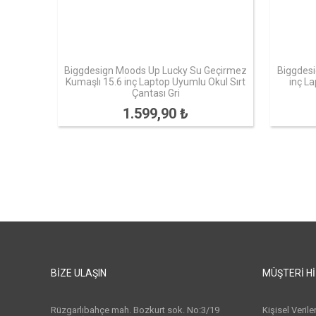
Biggdesign Moods Up Lucky Su Geçirmez
Biggdesi
Kumaşlı 15.6 inç Laptop Uyumlu Okul Sırt
inç L
Çantası Gri
1.599,90 ₺
BIZE ULAŞIN
MÜŞTERI H
Rüzgarlıbahçe mah. Bozkurt sok. No:3/19
Kişisel Veril