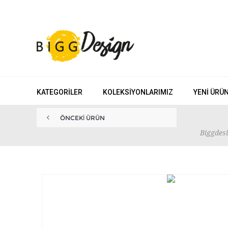
KATEGORILER
KOLEKSIYONLARIMIZ
YENI ÜRÜ
ÖNCEKI ÜRÜN
Biggdes