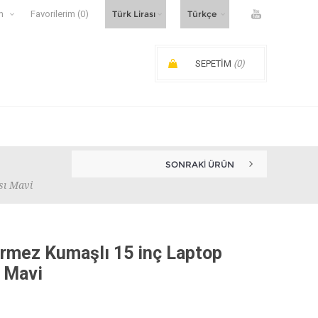
m
Favorilerim
(0)
SEPETIM
(0)
SIPARIŞ ARA TOPLAMI:
SONRAKI ÜRÜN
sı Mavi
rmez Kumaşlı 15 inç Laptop
ı Mavi