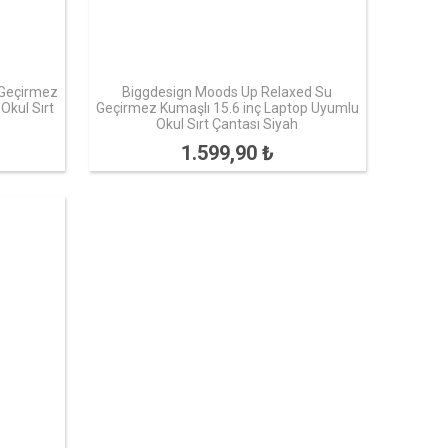
 Geçirmez
Biggdesign Moods Up Relaxed Su
Okul Sırt
Geçirmez Kumaşlı 15.6 inç Laptop Uyumlu
Okul Sırt Çantası Siyah
1.599,90 ₺