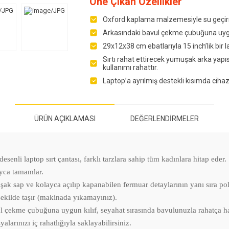
Öne Çıkan Özellikler
Oxford kaplama malzemesiyle su geçir
Arkasındaki bavul çekme çubuğuna uygun
29x12x38 cm ebatlarıyla 15 inch’lik bir l
Sırtı rahat ettirecek yumuşak arka yapısı
kullanımı rahattır.
Laptop’a ayrılmış destekli kısımda cihazını
ÜRÜN AÇIKLAMASI
DEĞERLENDIRMELER
i laptop sırt çantası, farklı tarzlara sahip tüm kadınlara hitap eder. S
ayca tamamlar.
e kolayca açılıp kapanabilen fermuar detaylarının yanı sıra polyest
 şekilde taşır (makinada yıkamayınız).
 çubuğuna uygun kılıf, seyahat sırasında bavulunuzla rahatça hareke
yalarınızı iç rahatlığıyla saklayabilirsiniz.