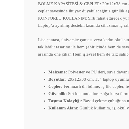
BÖLME KAPASİTESİ & CEPLER: 29x12x38 cm ebatlarıy
cepler sayesinde ihtiyaç duyabileceğiniz günlük eşy
KONFORLU KULLANIM: Sırtı rahat ettirecek yumuşak
Laptop’a ayrılmış destekli kısımda cihazınızı iç raha
Lise çantası, üniversite çantası veya kadın okul sır
takılabilir tasarımı ile hem şehir içinde hem de se
arasında öne çıkar. Hem işlevsel hem de tarz sahib
Malzeme:
Polyester ve PU deri, suya dayanı
Boyutlar:
29x12x38 cm, 15” laptop uyumlu
Cepler:
Fermuarlı ön bölme, iç file cepler, f
Güvenlik:
Sırt kısmında hırsızlığa karşı ferm
Taşıma Kolaylığı:
Bavul çekme çubuğuna uy
Kullanım Alanı:
Günlük kullanım, iş, okul ve