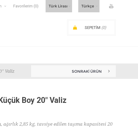
m
Favorilerim
(0)
SEPETIM
(0)
SIPARIŞ ARA TOPLAMI:
" Valiz
SONRAKI ÜRÜN
Küçük Boy 20" Valiz
, ağırlık 2,85 kg, tavsiye edilen taşıma kapasitesi 20