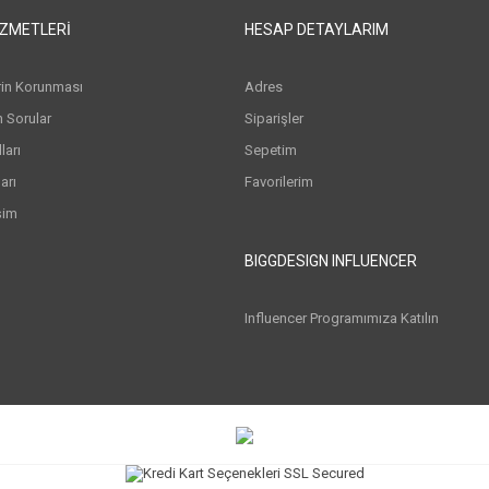
IZMETLERI
HESAP DETAYLARIM
erin Korunması
Adres
n Sorular
Siparişler
arı
Sepetim
arı
Favorilerim
şim
BIGGDESIGN INFLUENCER
Influencer Programımıza Katılın