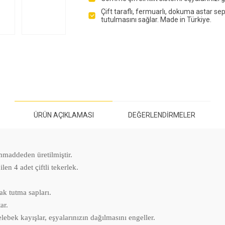
Çift taraflı, fermuarlı, dokuma astar sep
tutulmasını sağlar. Made in Türkiye.
ÜRÜN AÇIKLAMASI
DEĞERLENDIRMELER
mmaddeden üretilmiştir.
en 4 adet çiftli tekerlek.
ak tutma sapları.
ar.
elebek kayışlar, eşyalarınızın dağılmasını engeller.