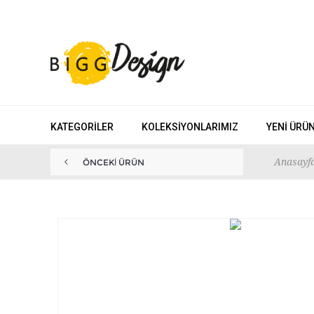
KATEGORILER
KOLEKSIYONLARIMIZ
YENI ÜRÜ
Anasayf
ÖNCEKI ÜRÜN