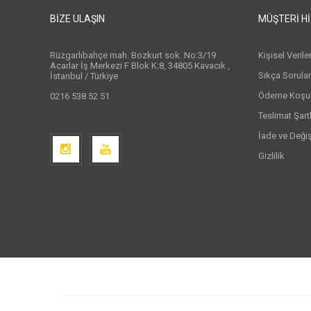
BIZE ULAŞIN
MÜŞTERI H
Rüzgarlıbahçe mah. Bozkurt sok. No:3/19
Kişisel Veril
Acarlar İş Merkezi F Blok K:8, 34805 Kavacık ,
Sıkça Sorula
İstanbul / Türkiye
Ödeme Koşull
0216 538 52 51
Teslimat Şartl
İade ve Deği
Gizlilik