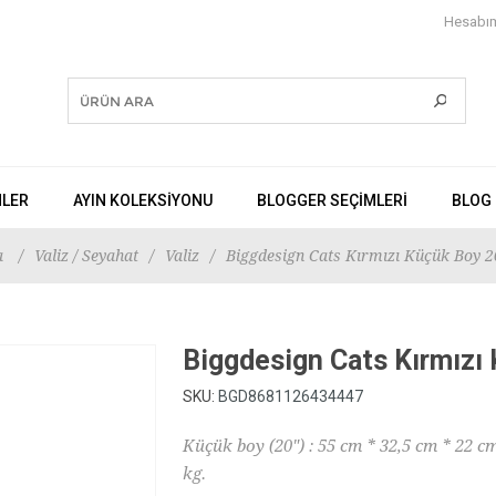
Hesabı
NLER
AYIN KOLEKSİYONU
BLOGGER SEÇIMLERI
BLOG
a
/
Valiz / Seyahat
/
Valiz
/
Biggdesign Cats Kırmızı Küçük Boy 20
Biggdesign Cats Kırmızı 
SKU:
BGD8681126434447
Küçük boy (20") : 55 cm * 32,5 cm * 22 cm
kg.