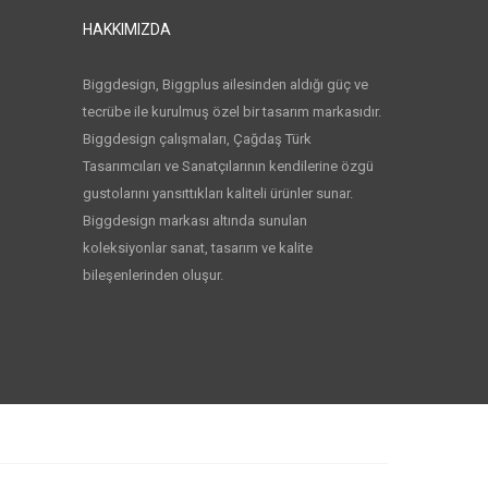
HAKKIMIZDA
Biggdesign, Biggplus ailesinden aldığı güç ve
tecrübe ile kurulmuş özel bir tasarım markasıdır.
Biggdesign çalışmaları, Çağdaş Türk
Tasarımcıları ve Sanatçılarının kendilerine özgü
gustolarını yansıttıkları kaliteli ürünler sunar.
Biggdesign markası altında sunulan
koleksiyonlar sanat, tasarım ve kalite
bileşenlerinden oluşur.