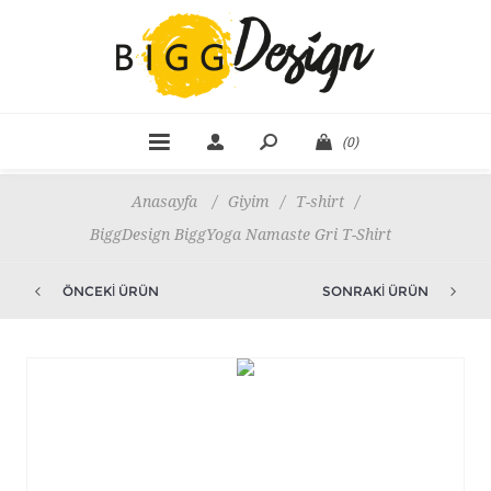
(0)
Anasayfa
/
Giyim
/
T-shirt
/
BiggDesign BiggYoga Namaste Gri T-Shirt
ÖNCEKI ÜRÜN
SONRAKI ÜRÜN