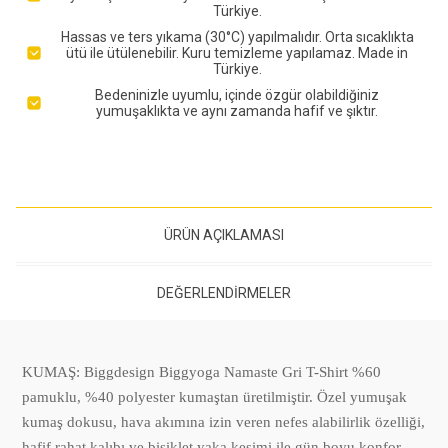
Türkiye.
Hassas ve ters yıkama (30°C) yapılmalıdır. Orta sıcaklıkta
ütü ile ütülenebilir. Kuru temizleme yapılamaz. Made in
Türkiye.
Bedeninizle uyumlu, içinde özgür olabildiğiniz
yumuşaklıkta ve aynı zamanda hafif ve şıktır.
ÜRÜN AÇIKLAMASI
DEĞERLENDIRMELER
KUMAŞ: Biggdesign Biggyoga Namaste Gri T-Shirt %60
pamuklu, %40 polyester kumaştan üretilmiştir. Özel yumuşak
kumaş dokusu, hava akımına izin veren nefes alabilirlik özelliği,
hafif rahat kalıbı ve bisiklet yaka kesimi ile gün boyu konfor